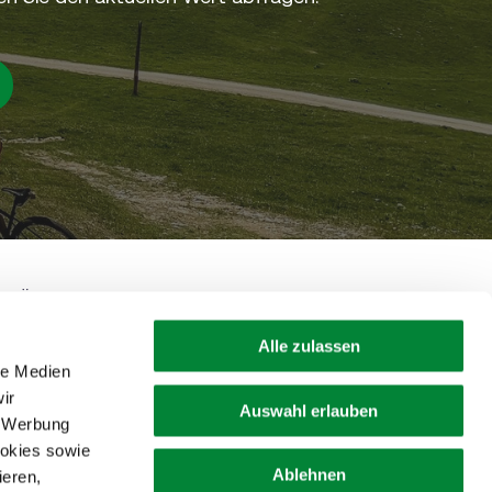
• Österreich
+43 316 4003
shop@steiermark.com
Alle zulassen
le Medien
ir
Auswahl erlauben
, Werbung
ookies sowie
Ablehnen
ieren,