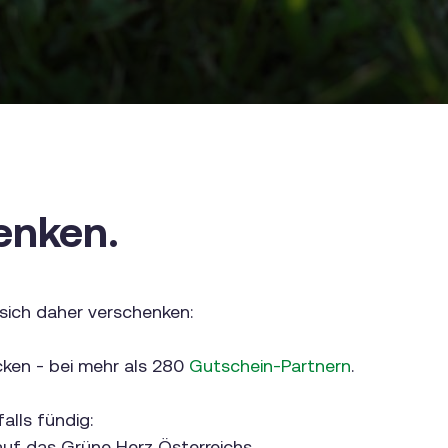
enken.
 sich daher verschenken:
cken - bei mehr als 280
Gutschein-Partnern
.
alls fündig:
auf das Grüne Herz Österreichs.