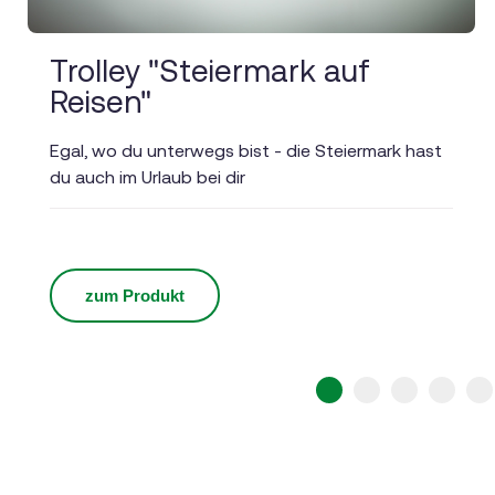
Trolley "Steiermark auf
Reisen"
Egal, wo du unterwegs bist - die Steiermark hast
du auch im Urlaub bei dir
zum Produkt
1
2
3
4
5