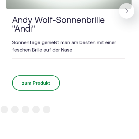
Andy Wolf-Sonnenbrille
Next
"Andi"
Sonnentage genießt man am besten mit einer
feschen Brille auf der Nase
zum Produkt
19
20
21
22
23