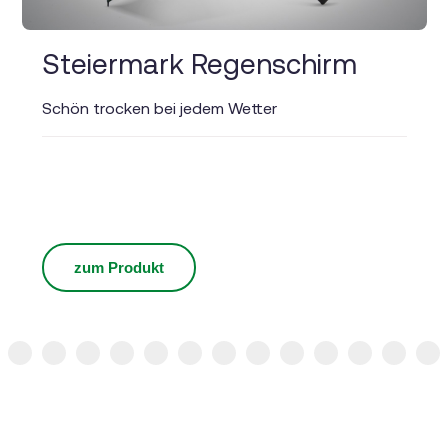
Steiermark Regenschirm
Schön trocken bei jedem Wetter
zum Produkt
6
7
8
9
10
11
12
13
14
15
16
17
18