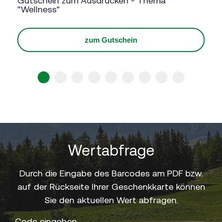
Gutschein zum Ausdrucken - Thema
"Wellness"
zum Gutschein
1
2
3
4
5
6
7
8
9
Wertabfrage
Durch die Eingabe des Barcodes am PDF bzw.
auf der Rückseite Ihrer Geschenkkarte können
Sie den aktuellen Wert abfragen.
Code eingeben