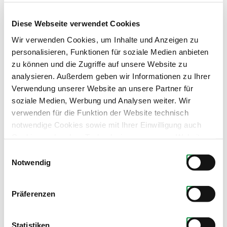
Diese Webseite verwendet Cookies
Wir verwenden Cookies, um Inhalte und Anzeigen zu
personalisieren, Funktionen für soziale Medien anbieten
zu können und die Zugriffe auf unsere Website zu
Ihr Ansprechpartner
analysieren. Außerdem geben wir Informationen zu Ihrer
Verwendung unserer Website an unsere Partner für
A Gwond vom Land
soziale Medien, Werbung und Analysen weiter. Wir
verwenden für die Funktion der Website technisch
Mode & Tracht
notwendige Cookies sowie mit Ihrer Einwilligung auch
Langstrasse 3a
Cookies und andere Technologien, um unsere Website zu
8430 Leibnitz
optimieren, Zugriffe zu analysieren, Inhalte und Anzeigen
Einwilligungsauswahl
Tel.: +43 3452 84374
zu personalisieren, Funktionen für soziale Medien
Notwendig
anbieten zu können, externe Inhalte einzubinden und
www.agvl.at
personalisierte Werbung auf anderen Plattformen zu
Präferenzen
zeigen. Dazu teilen wir Informationen zu Ihrer
Verwendung unserer Website mit unseren Partnern für
soziale Medien, Werbung und Analysen. Ihre Einwilligung
Statistiken