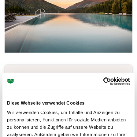
Ihr Ansprechpartner
Almwellness Hotel Pierer****Superior
Pierer Gastronomie GmbH
Diese Webseite verwendet Cookies
Teichalm 77
Wir verwenden Cookies, um Inhalte und Anzeigen zu
8163 Fladnitz
personalisieren, Funktionen für soziale Medien anbieten
Tel.: +43 3179 71 72
zu können und die Zugriffe auf unsere Website zu
analysieren. Außerdem geben wir Informationen zu Ihrer