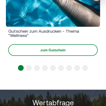
Next
Gutschein zum Ausdrucken - Thema
"Wellness"
zum Gutschein
1
2
3
4
5
6
7
8
9
Wertabfrage