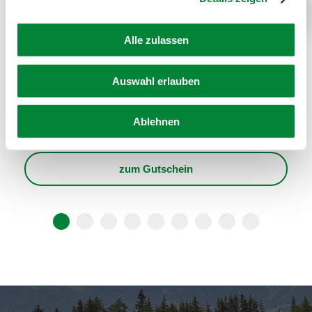
Next
Alle zulassen
Auswahl erlauben
Gutschein zum Ausdrucken - Thema
Ablehnen
"Wellness"
zum Gutschein
1
2
3
4
5
6
7
8
9