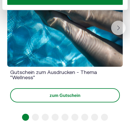
Next
Gutschein zum Ausdrucken - Thema
"Wellness"
zum Gutschein
1
2
3
4
5
6
7
8
9