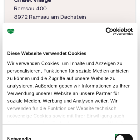
Ramsau 400
8972 Ramsau am Dachstein
Tel: +43 3686 20555
chaletvillage@apart4you.at
www.chalet-village.at
Diese Webseite verwendet Cookies
Wir verwenden Cookies, um Inhalte und Anzeigen zu
personalisieren, Funktionen für soziale Medien anbieten
zu können und die Zugriffe auf unsere Website zu
analysieren. Außerdem geben wir Informationen zu Ihrer
Verwendung unserer Website an unsere Partner für
soziale Medien, Werbung und Analysen weiter. Wir
verwenden für die Funktion der Website technisch
notwendige Cookies sowie mit Ihrer Einwilligung auch
Cookies und andere Technologien, um unsere Website zu
optimieren, Zugriffe zu analysieren, Inhalte und Anzeigen
Einwilligungsauswahl
zu personalisieren, Funktionen für soziale Medien
Notwendig