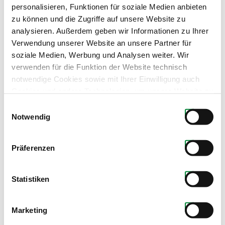
personalisieren, Funktionen für soziale Medien anbieten
zu können und die Zugriffe auf unsere Website zu
analysieren. Außerdem geben wir Informationen zu Ihrer
Verwendung unserer Website an unsere Partner für
soziale Medien, Werbung und Analysen weiter. Wir
verwenden für die Funktion der Website technisch
notwendige Cookies sowie mit Ihrer Einwilligung auch
Cookies und andere Technologien, um unsere Website zu
optimieren, Zugriffe zu analysieren, Inhalte und Anzeigen
Einwilligungsauswahl
zu personalisieren, Funktionen für soziale Medien
Notwendig
Produkte dieses Partners
anbieten zu können, externe Inhalte einzubinden und
personalisierte Werbung auf anderen Plattformen zu
Präferenzen
zeigen. Dazu teilen wir Informationen zu Ihrer
Verwendung unserer Website mit unseren Partnern für
soziale Medien, Werbung und Analysen. Ihre Einwilligung
Statistiken
zu technisch nicht notwendigen Cookies können Sie
jederzeit mit Wirkung für die Zukunft widerrufen.
Marketing
Weiterführende Details zu den auf unserer Website
eingesetzten Diensten finden Sie in