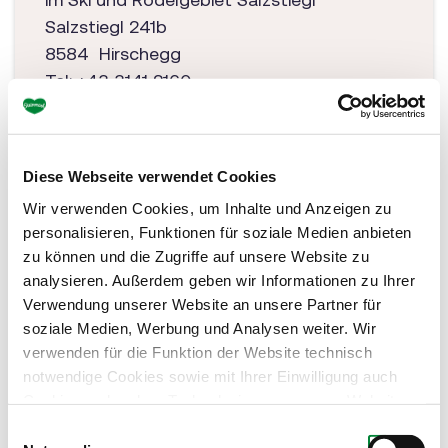
Salzstiegl 241b
8584 Hirschegg
Tel: +43 3141 2160
info@salzstiegl.at
www.salzstiegl.at/de/gasthof-moasterhaus
Diese Webseite verwendet Cookies
Wir verwenden Cookies, um Inhalte und Anzeigen zu
personalisieren, Funktionen für soziale Medien anbieten
zu können und die Zugriffe auf unsere Website zu
analysieren. Außerdem geben wir Informationen zu Ihrer
Verwendung unserer Website an unsere Partner für
soziale Medien, Werbung und Analysen weiter. Wir
verwenden für die Funktion der Website technisch
notwendige Cookies sowie mit Ihrer Einwilligung auch
Cookies und andere Technologien, um unsere Website zu
optimieren, Zugriffe zu analysieren, Inhalte und Anzeigen
Einwilligungsauswahl
zu personalisieren, Funktionen für soziale Medien