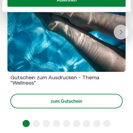
Next
Gutschein zum Ausdrucken - Thema
"Wellness"
zum Gutschein
1
2
3
4
5
6
7
8
9