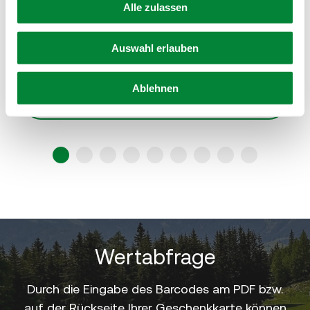
Alle zulassen
Gutschein zum Ausdrucken - Thema
Auswahl erlauben
"Wellness"
Ablehnen
zum Gutschein
1
2
3
4
5
6
7
8
9
Wertabfrage
Durch die Eingabe des Barcodes am PDF bzw.
auf der Rückseite Ihrer Geschenkkarte können