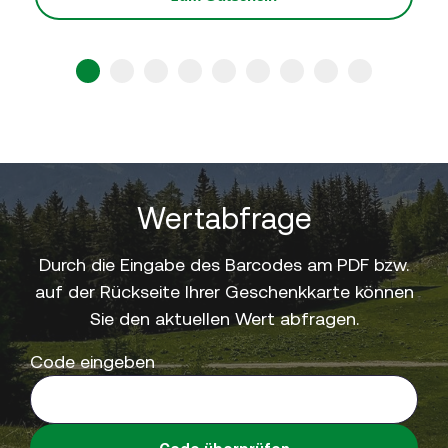
1
2
3
4
5
6
7
8
9
Wertabfrage
Durch die Eingabe des Barcodes am PDF bzw.
auf der Rückseite Ihrer Geschenkkarte können
Sie den aktuellen Wert abfragen.
Code eingeben