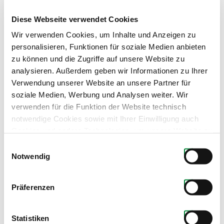
Diese Webseite verwendet Cookies
Wir verwenden Cookies, um Inhalte und Anzeigen zu
personalisieren, Funktionen für soziale Medien anbieten
zu können und die Zugriffe auf unsere Website zu
analysieren. Außerdem geben wir Informationen zu Ihrer
Verwendung unserer Website an unsere Partner für
soziale Medien, Werbung und Analysen weiter. Wir
verwenden für die Funktion der Website technisch
notwendige Cookies sowie mit Ihrer Einwilligung auch
Cookies und andere Technologien, um unsere Website zu
optimieren, Zugriffe zu analysieren, Inhalte und Anzeigen
Einwilligungsauswahl
zu personalisieren, Funktionen für soziale Medien
Notwendig
anbieten zu können, externe Inhalte einzubinden und
personalisierte Werbung auf anderen Plattformen zu
Präferenzen
zeigen. Dazu teilen wir Informationen zu Ihrer
Produkte dieses Partners
Verwendung unserer Website mit unseren Partnern für
soziale Medien, Werbung und Analysen. Ihre Einwilligung
Statistiken