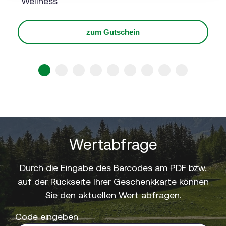
"Wellness"
zum Gutschein
1
2
3
4
5
6
7
8
9
Wertabfrage
Durch die Eingabe des Barcodes am PDF bzw.
auf der Rückseite Ihrer Geschenkkarte können
Sie den aktuellen Wert abfragen.
Code eingeben