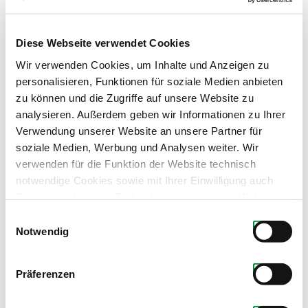
Diese Webseite verwendet Cookies
Wir verwenden Cookies, um Inhalte und Anzeigen zu
personalisieren, Funktionen für soziale Medien anbieten
zu können und die Zugriffe auf unsere Website zu
analysieren. Außerdem geben wir Informationen zu Ihrer
Verwendung unserer Website an unsere Partner für
soziale Medien, Werbung und Analysen weiter. Wir
verwenden für die Funktion der Website technisch
notwendige Cookies sowie mit Ihrer Einwilligung auch
Cookies und andere Technologien, um unsere Website zu
optimieren, Zugriffe zu analysieren, Inhalte und Anzeigen
Einwilligungsauswahl
zu personalisieren, Funktionen für soziale Medien
Notwendig
anbieten zu können, externe Inhalte einzubinden und
personalisierte Werbung auf anderen Plattformen zu
Präferenzen
zeigen. Dazu teilen wir Informationen zu Ihrer
Verwendung unserer Website mit unseren Partnern für