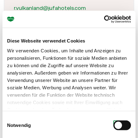
r.vulkanland@jufahotels.com
jufahotels.com/vulkanland
Diese Webseite verwendet Cookies
Wir verwenden Cookies, um Inhalte und Anzeigen zu
personalisieren, Funktionen für soziale Medien anbieten
zu können und die Zugriffe auf unsere Website zu
analysieren. Außerdem geben wir Informationen zu Ihrer
Verwendung unserer Website an unsere Partner für
soziale Medien, Werbung und Analysen weiter. Wir
verwenden für die Funktion der Website technisch
notwendige Cookies sowie mit Ihrer Einwilligung auch
Cookies und andere Technologien, um unsere Website zu
optimieren, Zugriffe zu analysieren, Inhalte und Anzeigen
Einwilligungsauswahl
zu personalisieren, Funktionen für soziale Medien
Notwendig
anbieten zu können, externe Inhalte einzubinden und