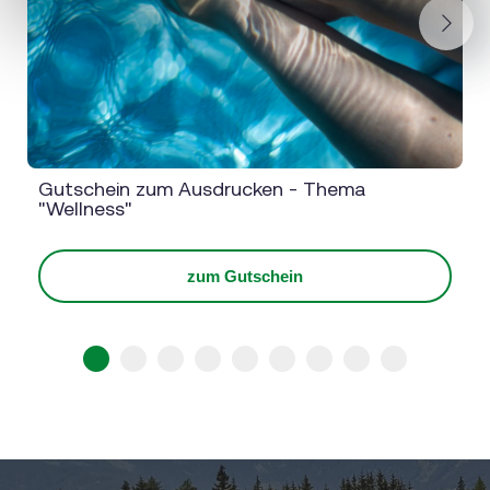
Next
Gutschein zum Ausdrucken - Thema
"Wellness"
zum Gutschein
1
2
3
4
5
6
7
8
9