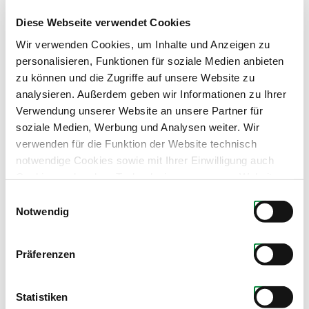
Diese Webseite verwendet Cookies
Wir verwenden Cookies, um Inhalte und Anzeigen zu
personalisieren, Funktionen für soziale Medien anbieten
zu können und die Zugriffe auf unsere Website zu
analysieren. Außerdem geben wir Informationen zu Ihrer
Verwendung unserer Website an unsere Partner für
soziale Medien, Werbung und Analysen weiter. Wir
verwenden für die Funktion der Website technisch
notwendige Cookies sowie mit Ihrer Einwilligung auch
Cookies und andere Technologien, um unsere Website zu
optimieren, Zugriffe zu analysieren, Inhalte und Anzeigen
Einwilligungsauswahl
zu personalisieren, Funktionen für soziale Medien
Notwendig
anbieten zu können, externe Inhalte einzubinden und
personalisierte Werbung auf anderen Plattformen zu
Präferenzen
zeigen. Dazu teilen wir Informationen zu Ihrer
Produkte dieses Partners
Verwendung unserer Website mit unseren Partnern für
soziale Medien, Werbung und Analysen. Ihre Einwilligung
Statistiken
zu technisch nicht notwendigen Cookies können Sie