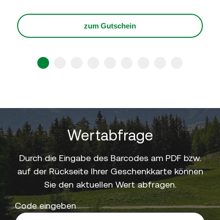
zum Gutschein
1
2
3
4
5
6
7
8
9
Wertabfrage
Durch die Eingabe des Barcodes am PDF bzw.
auf der Rückseite Ihrer Geschenkkarte können
Sie den aktuellen Wert abfragen.
Code eingeben