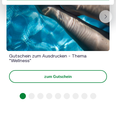
Next
Gutschein zum Ausdrucken - Thema
"Wellness"
zum Gutschein
1
2
3
4
5
6
7
8
9