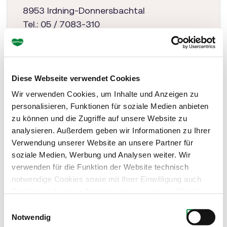
8953 Irdning-Donnersbachtal
Tel.: 05 / 7083-310
r.planneralm@jufahotels.com
jufahotels.com/planneralm
Diese Webseite verwendet Cookies
Wir verwenden Cookies, um Inhalte und Anzeigen zu
personalisieren, Funktionen für soziale Medien anbieten
zu können und die Zugriffe auf unsere Website zu
analysieren. Außerdem geben wir Informationen zu Ihrer
Verwendung unserer Website an unsere Partner für
soziale Medien, Werbung und Analysen weiter. Wir
verwenden für die Funktion der Website technisch
notwendige Cookies sowie mit Ihrer Einwilligung auch
Cookies und andere Technologien, um unsere Website zu
optimieren, Zugriffe zu analysieren, Inhalte und Anzeigen
Einwilligungsauswahl
zu personalisieren, Funktionen für soziale Medien
Notwendig