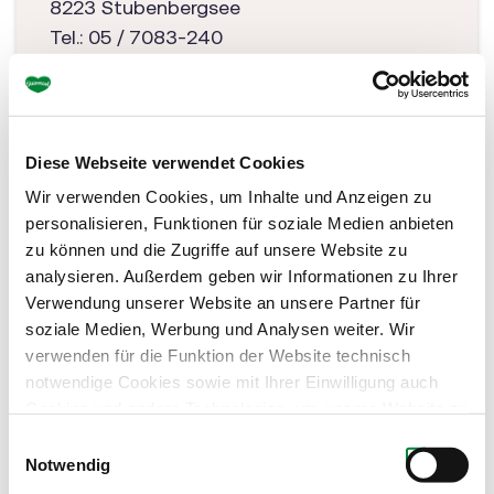
8223 Stubenbergsee
Tel.: 05 / 7083-240
r.stubenbergsee@jufahotels.com
jufahotels.com/stubenbergsee
Diese Webseite verwendet Cookies
Wir verwenden Cookies, um Inhalte und Anzeigen zu
personalisieren, Funktionen für soziale Medien anbieten
zu können und die Zugriffe auf unsere Website zu
analysieren. Außerdem geben wir Informationen zu Ihrer
Verwendung unserer Website an unsere Partner für
soziale Medien, Werbung und Analysen weiter. Wir
verwenden für die Funktion der Website technisch
notwendige Cookies sowie mit Ihrer Einwilligung auch
Cookies und andere Technologien, um unsere Website zu
optimieren, Zugriffe zu analysieren, Inhalte und Anzeigen
Einwilligungsauswahl
zu personalisieren, Funktionen für soziale Medien
Notwendig
anbieten zu können, externe Inhalte einzubinden und