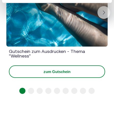
Next
Gutschein zum Ausdrucken - Thema
"Wellness"
zum Gutschein
1
2
3
4
5
6
7
8
9