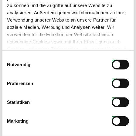
zu können und die Zugriffe auf unsere Website zu
analysieren. Außerdem geben wir Informationen zu Ihrer
Verwendung unserer Website an unsere Partner für
soziale Medien, Werbung und Analysen weiter. Wir
verwenden für die Funktion der Website technisch
notwendige Cookies sowie mit Ihrer Einwilligung auch
Cookies und andere Technologien, um unsere Website zu
optimieren, Zugriffe zu analysieren, Inhalte und Anzeigen
Einwilligungsauswahl
Produkte dieses Partners
zu personalisieren, Funktionen für soziale Medien
Notwendig
anbieten zu können, externe Inhalte einzubinden und
personalisierte Werbung auf anderen Plattformen zu
Präferenzen
zeigen. Dazu teilen wir Informationen zu Ihrer
Verwendung unserer Website mit unseren Partnern für
soziale Medien, Werbung und Analysen. Ihre Einwilligung
Statistiken
zu technisch nicht notwendigen Cookies können Sie
jederzeit mit Wirkung für die Zukunft widerrufen.
Marketing
Weiterführende Details zu den auf unserer Website
eingesetzten Diensten finden Sie in