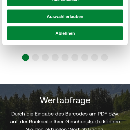
Gutschein zum Ausdrucken - Thema
Auswahl erlauben
"Wellness"
Ablehnen
zum Gutschein
1
2
3
4
5
6
7
8
9
Wertabfrage
Durch die Eingabe des Barcodes am PDF bzw.
auf der Rückseite Ihrer Geschenkkarte können
Sie den aktuellen Wert abfragen.