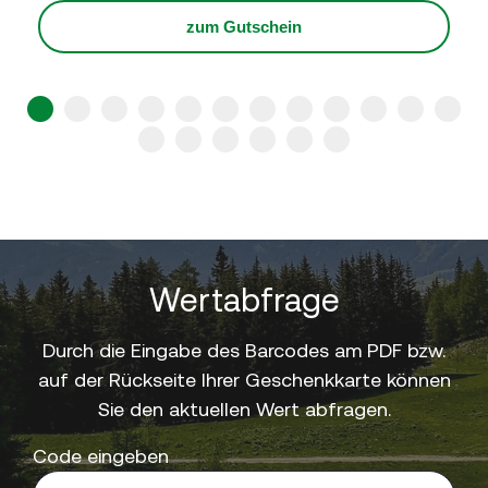
zum Gutschein
1
2
3
4
5
6
7
8
9
10
11
12
13
14
15
16
17
18
Wertabfrage
Durch die Eingabe des Barcodes am PDF bzw.
auf der Rückseite Ihrer Geschenkkarte können
Sie den aktuellen Wert abfragen.
Code eingeben