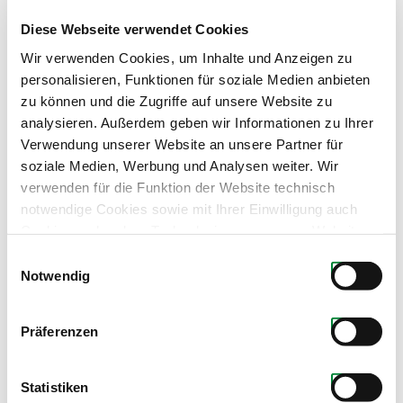
Diese Webseite verwendet Cookies
Wir verwenden Cookies, um Inhalte und Anzeigen zu
personalisieren, Funktionen für soziale Medien anbieten
zu können und die Zugriffe auf unsere Website zu
analysieren. Außerdem geben wir Informationen zu Ihrer
Verwendung unserer Website an unsere Partner für
soziale Medien, Werbung und Analysen weiter. Wir
verwenden für die Funktion der Website technisch
notwendige Cookies sowie mit Ihrer Einwilligung auch
Cookies und andere Technologien, um unsere Website zu
optimieren, Zugriffe zu analysieren, Inhalte und Anzeigen
Einwilligungsauswahl
zu personalisieren, Funktionen für soziale Medien
Notwendig
anbieten zu können, externe Inhalte einzubinden und
personalisierte Werbung auf anderen Plattformen zu
Produkte dieses Partners
Präferenzen
zeigen. Dazu teilen wir Informationen zu Ihrer
Verwendung unserer Website mit unseren Partnern für
soziale Medien, Werbung und Analysen. Ihre Einwilligung
Statistiken
zu technisch nicht notwendigen Cookies können Sie