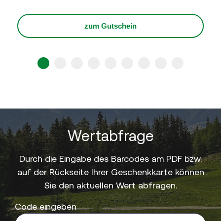
zum Gutschein
1
2
3
4
5
6
7
8
9
Wertabfrage
Durch die Eingabe des Barcodes am PDF bzw.
auf der Rückseite Ihrer Geschenkkarte können
Sie den aktuellen Wert abfragen.
Code eingeben