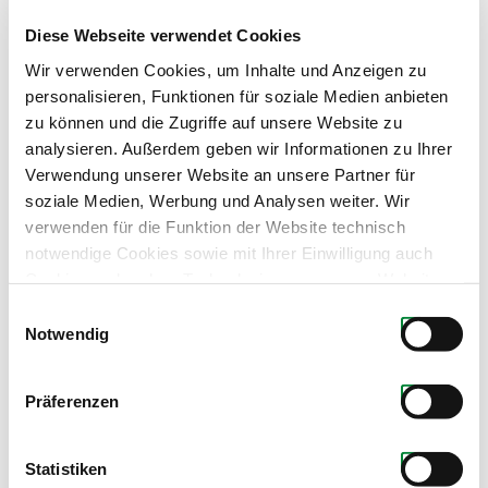
Diese Webseite verwendet Cookies
Wir verwenden Cookies, um Inhalte und Anzeigen zu
personalisieren, Funktionen für soziale Medien anbieten
zu können und die Zugriffe auf unsere Website zu
analysieren. Außerdem geben wir Informationen zu Ihrer
Verwendung unserer Website an unsere Partner für
soziale Medien, Werbung und Analysen weiter. Wir
verwenden für die Funktion der Website technisch
notwendige Cookies sowie mit Ihrer Einwilligung auch
Cookies und andere Technologien, um unsere Website zu
optimieren, Zugriffe zu analysieren, Inhalte und Anzeigen
Einwilligungsauswahl
zu personalisieren, Funktionen für soziale Medien
Notwendig
anbieten zu können, externe Inhalte einzubinden und
personalisierte Werbung auf anderen Plattformen zu
Präferenzen
zeigen. Dazu teilen wir Informationen zu Ihrer
Produkte dieses Partners
Verwendung unserer Website mit unseren Partnern für
soziale Medien, Werbung und Analysen. Ihre Einwilligung
Statistiken
zu technisch nicht notwendigen Cookies können Sie