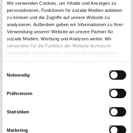
Wir verwenden Cookies, um Inhalte und Anzeigen zu
personalisieren, Funktionen für soziale Medien anbieten
zu können und die Zugriffe auf unsere Website zu
analysieren. Außerdem geben wir Informationen zu Ihrer
Verwendung unserer Website an unsere Partner für
soziale Medien, Werbung und Analysen weiter. Wir
verwenden für die Funktion der Website technisch
notwendige Cookies sowie mit Ihrer Einwilligung auch
Cookies und andere Technologien, um unsere Website zu
optimieren, Zugriffe zu analysieren, Inhalte und Anzeigen
Einwilligungsauswahl
zu personalisieren, Funktionen für soziale Medien
Notwendig
anbieten zu können, externe Inhalte einzubinden und
Produkte dieses Partners
personalisierte Werbung auf anderen Plattformen zu
Präferenzen
zeigen. Dazu teilen wir Informationen zu Ihrer
Verwendung unserer Website mit unseren Partnern für
soziale Medien, Werbung und Analysen. Ihre Einwilligung
Statistiken
zu technisch nicht notwendigen Cookies können Sie
jederzeit mit Wirkung für die Zukunft widerrufen.
Marketing
Weiterführende Details zu den auf unserer Website