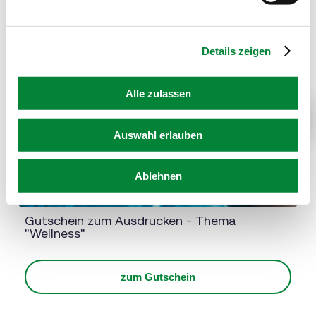
eingesetzten Diensten finden Sie in
unserer
Datenschutzinformation
bzw. in diesem Cookie
Banner. Mehr über uns im
Impressum
.
Details zeigen
Alle zulassen
Next
Auswahl erlauben
Ablehnen
Gutschein zum Ausdrucken - Thema
"Wellness"
zum Gutschein