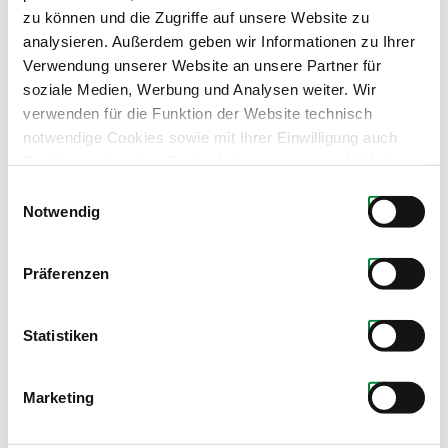
zu können und die Zugriffe auf unsere Website zu
analysieren. Außerdem geben wir Informationen zu Ihrer
Verwendung unserer Website an unsere Partner für
soziale Medien, Werbung und Analysen weiter. Wir
verwenden für die Funktion der Website technisch
notwendige Cookies sowie mit Ihrer Einwilligung auch
Cookies und andere Technologien, um unsere Website zu
optimieren, Zugriffe zu analysieren, Inhalte und Anzeigen
Einwilligungsauswahl
Produkte dieses Partners
zu personalisieren, Funktionen für soziale Medien
Notwendig
anbieten zu können, externe Inhalte einzubinden und
personalisierte Werbung auf anderen Plattformen zu
Präferenzen
zeigen. Dazu teilen wir Informationen zu Ihrer
Verwendung unserer Website mit unseren Partnern für
soziale Medien, Werbung und Analysen. Ihre Einwilligung
Statistiken
zu technisch nicht notwendigen Cookies können Sie
jederzeit mit Wirkung für die Zukunft widerrufen.
Marketing
Weiterführende Details zu den auf unserer Website
eingesetzten Diensten finden Sie in