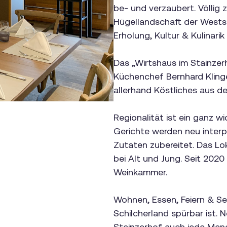
be- und verzaubert. Völlig
Hügellandschaft der Westst
Erholung, Kultur & Kulinari
Das „Wirtshaus im Stainzer
Küchenchef Bernhard Klinge
allerhand Köstliches aus der
Regionalität ist ein ganz wi
Gerichte werden neu interpr
Zutaten zubereitet. Das Lok
bei Alt und Jung. Seit 2020
Weinkammer.
Wohnen, Essen, Feiern & Se
Schilcherland spürbar ist.
Stainzerhof auch jede Meng