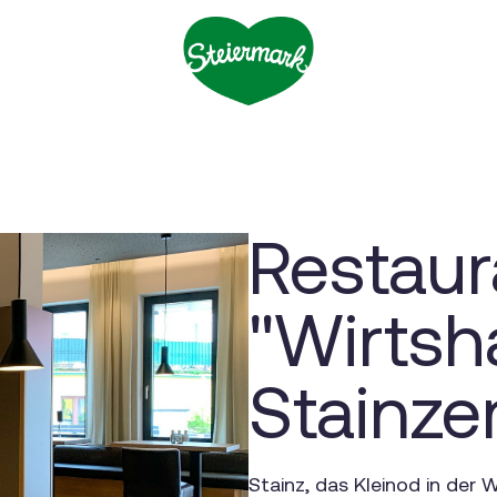
Restaur
"Wirtsh
Stainze
Stainz, das Kleinod in der 