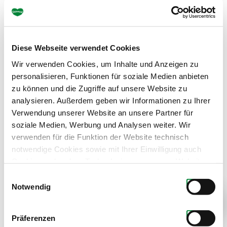
Produkte dieses Partners
Diese Webseite verwendet Cookies
Wir verwenden Cookies, um Inhalte und Anzeigen zu
personalisieren, Funktionen für soziale Medien anbieten
zu können und die Zugriffe auf unsere Website zu
analysieren. Außerdem geben wir Informationen zu Ihrer
Verwendung unserer Website an unsere Partner für
soziale Medien, Werbung und Analysen weiter. Wir
verwenden für die Funktion der Website technisch
notwendige Cookies sowie mit Ihrer Einwilligung auch
Cookies und andere Technologien, um unsere Website zu
optimieren, Zugriffe zu analysieren, Inhalte und Anzeigen
Einwilligungsauswahl
zu personalisieren, Funktionen für soziale Medien
Notwendig
anbieten zu können, externe Inhalte einzubinden und
personalisierte Werbung auf anderen Plattformen zu
Next
Präferenzen
zeigen. Dazu teilen wir Informationen zu Ihrer