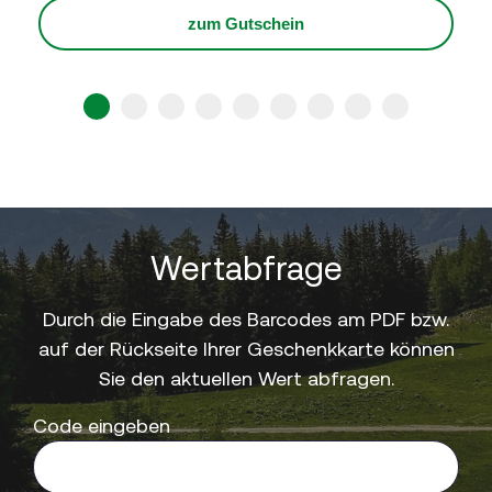
zum Gutschein
1
2
3
4
5
6
7
8
9
Wertabfrage
Durch die Eingabe des Barcodes am PDF bzw.
auf der Rückseite Ihrer Geschenkkarte können
Sie den aktuellen Wert abfragen.
Code eingeben