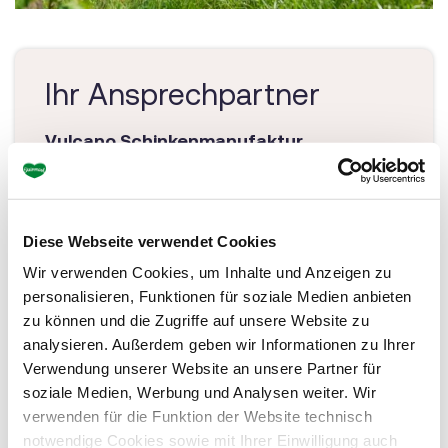
Ihr Ansprechpartner
Vulcano Schinkenmanufaktur
Auersbach/Eggreith 26
8330 Feldbach
Tel.: +43 3114 2151
Diese Webseite verwendet Cookies
Wir verwenden Cookies, um Inhalte und Anzeigen zu
mail@vulcano.at
personalisieren, Funktionen für soziale Medien anbieten
www.vulcano.at
zu können und die Zugriffe auf unsere Website zu
analysieren. Außerdem geben wir Informationen zu Ihrer
Verwendung unserer Website an unsere Partner für
soziale Medien, Werbung und Analysen weiter. Wir
verwenden für die Funktion der Website technisch
notwendige Cookies sowie mit Ihrer Einwilligung auch