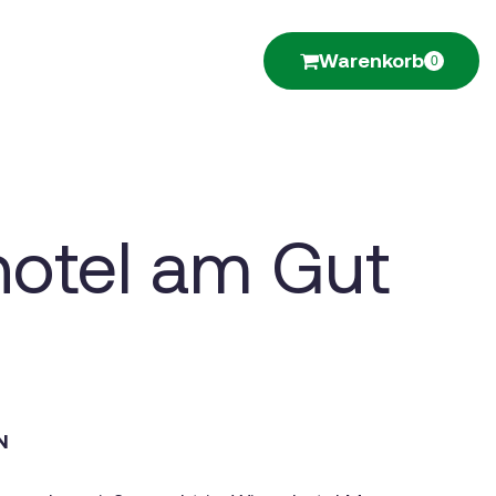
Warenkorb
0
otel am Gut
N