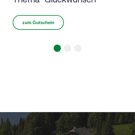
zum Gutschein
1
2
3