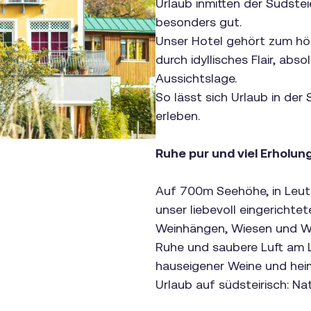
Urlaub inmitten der Südste
besonders gut.
Unser Hotel gehört zum hö
durch idyllisches Flair, ab
Aussichtslage.
So lässt sich Urlaub in de
erleben.
Ruhe pur und viel Erholun
Auf 700m Seehöhe, in Leut
unser liebevoll eingerichte
Weinhängen, Wiesen und W
Ruhe und saubere Luft am 
hauseigener Weine und hei
Urlaub auf südsteirisch: Na