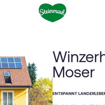
Winzerh
Moser
ENTSPANNT LAND
ER
LEBE