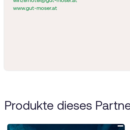
winzerhotel@gut-moser.at
www.gut-moser.at
Produkte dieses Partne