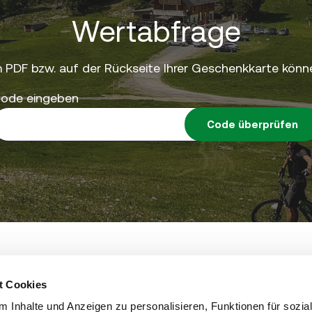
Wertabfrage
 PDF bzw. auf der Rückseite Ihrer Geschenkkarte könne
ode eingeben
Code überprüfen
eting GmbH • St.-Peter-Hauptstrasse 243 • 8042 Graz 
steiermark.com
t Cookies
 Inhalte und Anzeigen zu personalisieren, Funktionen für sozia