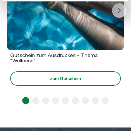
Next
Gutschein zum Ausdrucken - Thema
"Wellness"
zum Gutschein
1
2
3
4
5
6
7
8
9