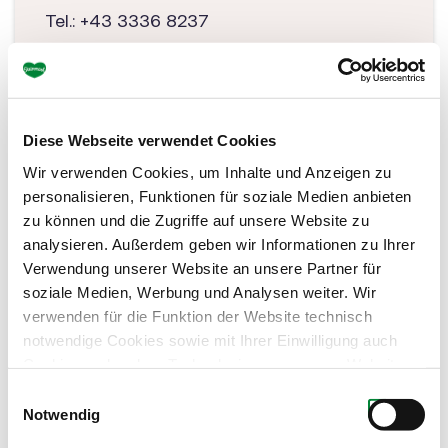
Tel.: +43 3336 8237
office@orthofer.at
www.orthofer.at
Diese Webseite verwendet Cookies
Wir verwenden Cookies, um Inhalte und Anzeigen zu
personalisieren, Funktionen für soziale Medien anbieten
zu können und die Zugriffe auf unsere Website zu
analysieren. Außerdem geben wir Informationen zu Ihrer
Verwendung unserer Website an unsere Partner für
soziale Medien, Werbung und Analysen weiter. Wir
verwenden für die Funktion der Website technisch
notwendige Cookies sowie mit Ihrer Einwilligung auch
Cookies und andere Technologien, um unsere Website zu
optimieren, Zugriffe zu analysieren, Inhalte und Anzeigen
Einwilligungsauswahl
zu personalisieren, Funktionen für soziale Medien
Notwendig
anbieten zu können, externe Inhalte einzubinden und