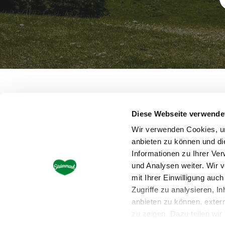
Steiermark Tourismus • Steirische Tourismusmark
Diese Webseite verwende
Wir verwenden Cookies, um
anbieten zu können und di
Informationen zu Ihrer Ve
und Analysen weiter. Wir 
mit Ihrer Einwilligung au
Zugriffe zu analysieren, I
anbieten zu können, exter
Datenschutzerklär
zu zeigen. Dazu teilen wi