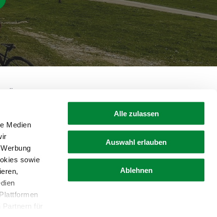
• Österreich
+43 316 4003
shop@steiermark.com
Alle zulassen
le Medien
ir
Auswahl erlauben
, Werbung
ookies sowie
Ablehnen
ieren,
edien
Plattformen
erklärung
Widerruf
 Partnern für