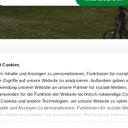
eting GmbH • St.-Peter-Hauptstrasse 243 • 8042 Graz 
steiermark.com
t Cookies
 Inhalte und Anzeigen zu personalisieren, Funktionen für sozia
e Zugriffe auf unsere Website zu analysieren. Außerdem geben w
rwendung unserer Website an unsere Partner für soziale Medien
verwenden für die Funktion der Website technisch notwendige C
ch Cookies und andere Technologien, um unsere Website zu optim
nhalte und Anzeigen zu personalisieren, Funktionen für soziale M
ne Inhalte einzubinden und personalisierte Werbung auf anderen 
ung
Unsere AGB
Impressum
Barrierefreiheits
r Informationen zu Ihrer Verwendung unserer Website mit unseren