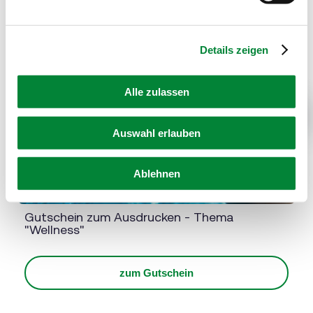
eingesetzten Diensten finden Sie in
unserer
Datenschutzinformation
bzw. in diesem Cookie
Banner. Mehr über uns im
Impressum
.
Details zeigen
Alle zulassen
Next
Auswahl erlauben
Ablehnen
Gutschein zum Ausdrucken - Thema
"Wellness"
zum Gutschein