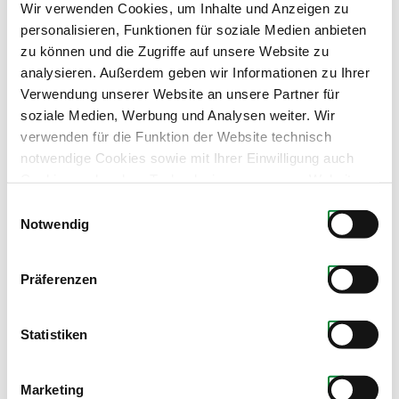
Wir verwenden Cookies, um Inhalte und Anzeigen zu
personalisieren, Funktionen für soziale Medien anbieten
zu können und die Zugriffe auf unsere Website zu
analysieren. Außerdem geben wir Informationen zu Ihrer
Verwendung unserer Website an unsere Partner für
soziale Medien, Werbung und Analysen weiter. Wir
verwenden für die Funktion der Website technisch
notwendige Cookies sowie mit Ihrer Einwilligung auch
Cookies und andere Technologien, um unsere Website zu
optimieren, Zugriffe zu analysieren, Inhalte und Anzeigen
Einwilligungsauswahl
zu personalisieren, Funktionen für soziale Medien
Notwendig
anbieten zu können, externe Inhalte einzubinden und
Produkte dieses Partners
personalisierte Werbung auf anderen Plattformen zu
Präferenzen
zeigen. Dazu teilen wir Informationen zu Ihrer
Verwendung unserer Website mit unseren Partnern für
soziale Medien, Werbung und Analysen. Ihre Einwilligung
Statistiken
zu technisch nicht notwendigen Cookies können Sie
jederzeit mit Wirkung für die Zukunft widerrufen.
Marketing
Weiterführende Details zu den auf unserer Website