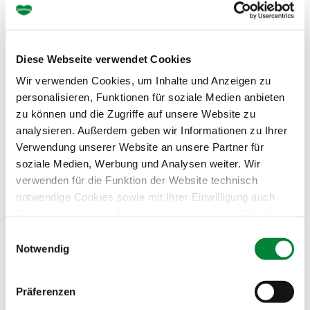
Diese Webseite verwendet Cookies
Wir verwenden Cookies, um Inhalte und Anzeigen zu
personalisieren, Funktionen für soziale Medien anbieten
zu können und die Zugriffe auf unsere Website zu
analysieren. Außerdem geben wir Informationen zu Ihrer
Verwendung unserer Website an unsere Partner für
soziale Medien, Werbung und Analysen weiter. Wir
verwenden für die Funktion der Website technisch
notwendige Cookies sowie mit Ihrer Einwilligung auch
Cookies und andere Technologien, um unsere Website zu
optimieren, Zugriffe zu analysieren, Inhalte und Anzeigen
Einwilligungsauswahl
zu personalisieren, Funktionen für soziale Medien
Notwendig
anbieten zu können, externe Inhalte einzubinden und
personalisierte Werbung auf anderen Plattformen zu
Präferenzen
zeigen. Dazu teilen wir Informationen zu Ihrer