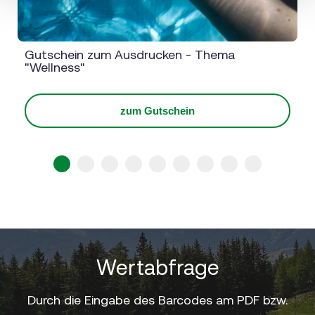
Gutschein zum Ausdrucken - Thema
"Wellness"
zum Gutschein
1
2
3
4
5
6
7
8
9
Wertabfrage
Durch die Eingabe des Barcodes am PDF bzw.