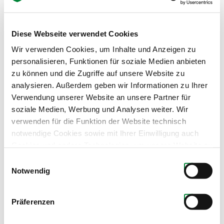
Baron Filou ist ein österreichisches Premium-
Diese Webseite verwendet Cookies
Streetwear-Label aus Graz, das für hochwertige,
Wir verwenden Cookies, um Inhalte und Anzeigen zu
nachhaltige Mode mit dem ikonischen "Bären"-
personalisieren, Funktionen für soziale Medien anbieten
Logo bekannt ist.
zu können und die Zugriffe auf unsere Website zu
Die Marke bietet nachhaltig produzierte
analysieren. Außerdem geben wir Informationen zu Ihrer
Kleidungsstäcke mit verspielten Designs an, die in
Verwendung unserer Website an unsere Partner für
über 40 Ländern etabliert sind.
soziale Medien, Werbung und Analysen weiter. Wir
verwenden für die Funktion der Website technisch
notwendige Cookies sowie mit Ihrer Einwilligung auch
Der Steiermark-Filou Bär wurde in Kooperation mit
Cookies und andere Technologien, um unsere Website zu
dem jungen Label designt und produziert, weitere
optimieren, Zugriffe zu analysieren, Inhalte und Anzeigen
Einwilligungsauswahl
Bären sollen folgen.
zu personalisieren, Funktionen für soziale Medien
Notwendig
anbieten zu können, externe Inhalte einzubinden und
www.baronfilou.com
personalisierte Werbung auf anderen Plattformen zu
Präferenzen
zeigen. Dazu teilen wir Informationen zu Ihrer
Verwendung unserer Website mit unseren Partnern für