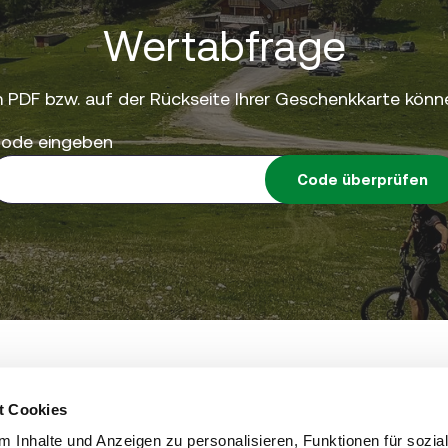
Wertabfrage
 PDF bzw. auf der Rückseite Ihrer Geschenkkarte könne
ode eingeben
Code überprüfen
eting GmbH • St.-Peter-Hauptstrasse 243 • 8042 Graz 
steiermark.com
t Cookies
 Inhalte und Anzeigen zu personalisieren, Funktionen für sozia