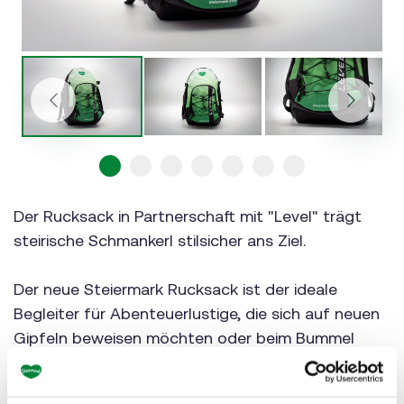
Previous
Next
Go to slide 1
Go to slide 2
Go to slide 3
Go to slide 4
Go to slide 5
Go to slide 6
Go to slide 7
Der Rucksack in Partnerschaft mit "Level" trägt
steirische Schmankerl stilsicher ans Ziel.
Der neue Steiermark Rucksack ist der ideale
Begleiter für Abenteuerlustige, die sich auf neuen
Gipfeln beweisen möchten oder beim Bummel
durch die Stadt.
Entwickelt wurde er gemeinsam mit der Firma