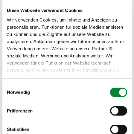
Level, einem Schweizer Unternehmen, bekannt für
seine hochwertigen Produkte im Profi-
Diese Webseite verwendet Cookies
Sportbereich.
Wir verwenden Cookies, um Inhalte und Anzeigen zu
personalisieren, Funktionen für soziale Medien anbieten
Die gepolsterten Schultergurte und der Brustgurt
zu können und die Zugriffe auf unsere Website zu
analysieren. Außerdem geben wir Informationen zu Ihrer
sorgen für einen bequemen Tragekomfort,
Verwendung unserer Website an unsere Partner für
während das robuste Material für eine lange
soziale Medien, Werbung und Analysen weiter. Wir
Haltbarkeit sorgt.
verwenden für die Funktion der Website technisch
Der Rucksack bietet ein großes Hauptfach mit
notwendige Cookies sowie mit Ihrer Einwilligung auch
zusätzlichen Taschen für eine optimale
Cookies und andere Technologien, um unsere Website zu
Organisation.
optimieren, Zugriffe zu analysieren, Inhalte und Anzeigen
Einwilligungsauswahl
zu personalisieren, Funktionen für soziale Medien
Notwendig
Größe: 20 Liter
anbieten zu können, externe Inhalte einzubinden und
personalisierte Werbung auf anderen Plattformen zu
Das Material ist robust und wasserfest.
Präferenzen
zeigen. Dazu teilen wir Informationen zu Ihrer
Verwendung unserer Website mit unseren Partnern für
soziale Medien, Werbung und Analysen. Ihre Einwilligung
Statistiken