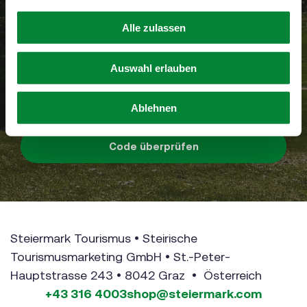
Durch die Eingabe des Barcodes am PDF bzw.
Alle zulassen
auf der Rückseite Ihrer Geschenkkarte können
Sie den aktuellen Wert abfragen.
Auswahl erlauben
Code eingeben
Ablehnen
Code überprüfen
Steiermark Tourismus • Steirische
Tourismusmarketing GmbH • St.-Peter-
Hauptstrasse 243 • 8042 Graz • Österreich
+43 316 4003
shop@steiermark.com