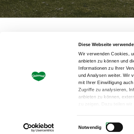
Steiermark Tourismus • Steirische Tourismusmark
Diese Webseite verwende
Wir verwenden Cookies, um
anbieten zu können und di
Informationen zu Ihrer Ve
und Analysen weiter. Wir 
mit Ihrer Einwilligung au
Zugriffe zu analysieren, I
anbieten zu können, exter
Datenschutzerklär
zu zeigen. Dazu teilen wi
soziale Medien, Werbung u
können Sie jederzeit mit W
Einwilligungsauswahl
Website eingesetzten Dien
Notwendig
Banner. Mehr über uns im