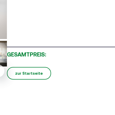
GESAMTPREIS:
zur Startseite
ext