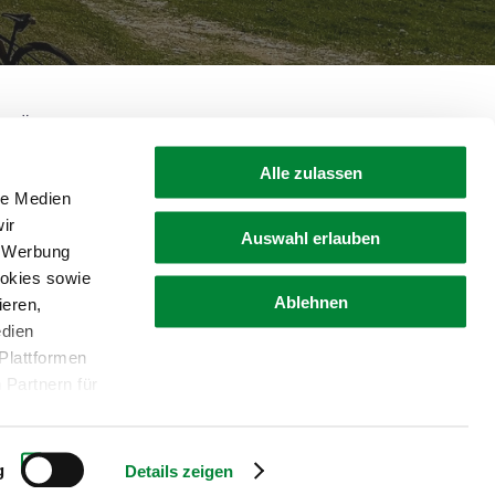
• Österreich
+43 316 4003
shop@steiermark.com
Alle zulassen
le Medien
ir
Auswahl erlauben
, Werbung
ookies sowie
Ablehnen
ieren,
edien
Plattformen
erklärung
Widerruf
 Partnern für
Cookies
 auf unserer
em Cookie
g
Details zeigen