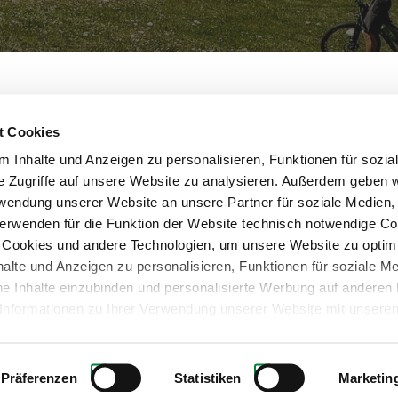
eting GmbH • St.-Peter-Hauptstrasse 243 • 8042 Graz 
steiermark.com
t Cookies
 Inhalte und Anzeigen zu personalisieren, Funktionen für sozia
e Zugriffe auf unsere Website zu analysieren. Außerdem geben w
rwendung unserer Website an unsere Partner für soziale Medien
verwenden für die Funktion der Website technisch notwendige C
ch Cookies und andere Technologien, um unsere Website zu optim
nhalte und Anzeigen zu personalisieren, Funktionen für soziale M
ne Inhalte einzubinden und personalisierte Werbung auf anderen 
ung
Unsere AGB
Impressum
Barrierefreiheits
r Informationen zu Ihrer Verwendung unserer Website mit unseren
nd Analysen. Ihre Einwilligung zu technisch nicht notwendigen 
eCommerce-System by
irkung für die Zukunft widerrufen. Weiterführende Details zu den
sten finden Sie in unserer
Datenschutzinformation
bzw. in dies
Präferenzen
Statistiken
Marketin
Impressum
.