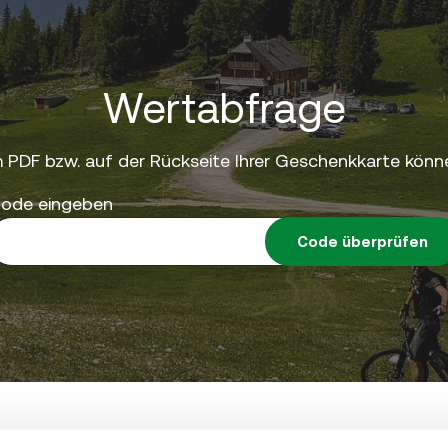
Wertabfrage
 PDF bzw. auf der Rückseite Ihrer Geschenkkarte könne
ode eingeben
Code überprüfen
eting GmbH • St.-Peter-Hauptstrasse 243 • 8042 Graz 