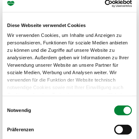
Individuell personalisieren
Widmung
Bilder
Video
Diese Webseite verwendet Cookies
Wir verwenden Cookies, um Inhalte und Anzeigen zu
Grussbotschaft
personalisieren, Funktionen für soziale Medien anbieten
zu können und die Zugriffe auf unsere Website zu
analysieren. Außerdem geben wir Informationen zu Ihrer
Size
Verwendung unserer Website an unsere Partner für
soziale Medien, Werbung und Analysen weiter. Wir
verwenden für die Funktion der Website technisch
notwendige Cookies sowie mit Ihrer Einwilligung auch
Cookies und andere Technologien, um unsere Website zu
optimieren, Zugriffe zu analysieren, Inhalte und Anzeigen
Einwilligungsauswahl
zu personalisieren, Funktionen für soziale Medien
Notwendig
anbieten zu können, externe Inhalte einzubinden und
personalisierte Werbung auf anderen Plattformen zu
Präferenzen
zeigen. Dazu teilen wir Informationen zu Ihrer